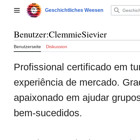
Zum
Inhalt
Geschichtliches Weesen
Hauptmenü
springen
Benutzer
:
ClemmieSievier
Benutzerseite
Diskussion
Profissional certificado em 
experiência de mercado. Gr
apaixonado em ajudar grupos 
bem-sucedidos.