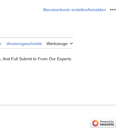
Benutzerkonto erstellen
Anmelden
Meine W
n
Versionsgeschichte
Werkzeuge
, And Full Submit to From Our Experts.