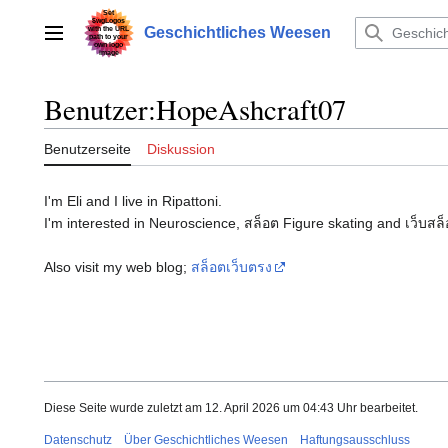
Zum
Inhalt
Geschichtliches Weesen
Hauptmenü
springen
Benutzer
:
HopeAshcraft07
Benutzerseite
Diskussion
I'm Eli and I live in Ripattoni.
I'm interested in Neuroscience, สล็อต Figure skating and เว็บสล็
Also visit my web blog;
สล็อตเว็บตรง
Diese Seite wurde zuletzt am 12. April 2026 um 04:43 Uhr bearbeitet.
Datenschutz
Über Geschichtliches Weesen
Haftungsausschluss