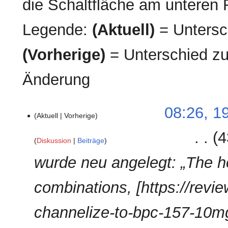
die Schaltfläche am unteren 
Legende:
(Aktuell)
= Untersch
(Vorherige)
= Unterschied zu
Änderung
19.
08:26, 1
Aktuell
Vorherige
April
2026
‎
4
Diskussion
Beiträge
wurde neu angelegt: „The h
combinations, [https://revi
channelize-to-bpc-157-10mg