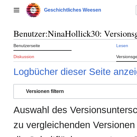
Zum
Inhalt
Geschichtliches Weesen
Hauptmenü
springen
Benutzer:NinaHollick30: Versions
Benutzerseite
Lesen
Diskussion
Versionsg
Logbücher dieser Seite anze
Versionen filtern
Auswahl des Versionsuntersc
zu vergleichenden Versionen