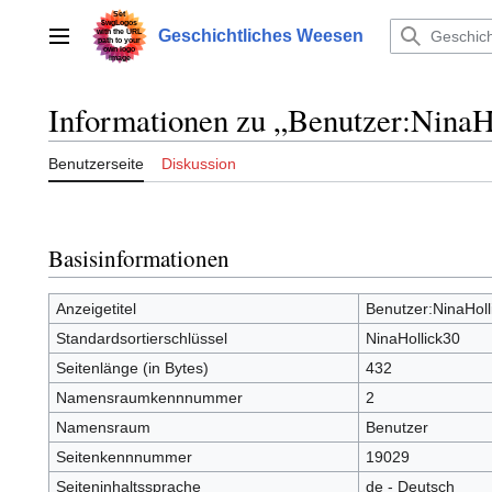
Zum
Inhalt
Geschichtliches Weesen
Hauptmenü
springen
Informationen zu „Benutzer:NinaH
Benutzerseite
Diskussion
Basisinformationen
Anzeigetitel
Benutzer:NinaHoll
Standardsortierschlüssel
NinaHollick30
Seitenlänge (in Bytes)
432
Namensraumkennnummer
2
Namensraum
Benutzer
Seitenkennnummer
19029
Seiteninhaltssprache
de - Deutsch