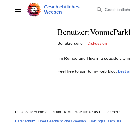
Zum
Geschichtliches
Inhalt
Hauptmenü
Weesen
springen
Benutzer
:
VonniePark
Benutzerseite
Diskussion
I'm Romeo and I live in a seaside city i
Feel free to surf to my web blog;
best a
Diese Seite wurde zuletzt am 14. Mai 2026 um 07:05 Uhr bearbeitet.
Datenschutz
Über Geschichtliches Weesen
Haftungsausschluss