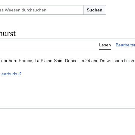
Suchen
hurst
Lesen
Bearbeite
n northern France, La Plaine-Saint-Denis. I'm 24 and I'm will soon finis
i earbuds