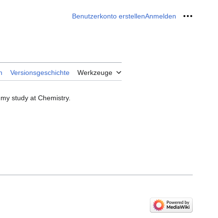
Benutzerkonto erstellen
Anmelden
Meine W
n
Versionsgeschichte
Werkzeuge
h my study at Chemistry.