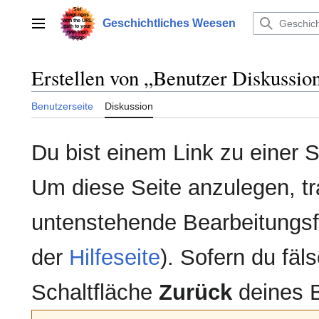
Zum
Inhalt
Geschichtliches Weesen
Hauptmenü
springen
Erstellen von „
Benutzer Diskussio
Benutzerseite
Diskussion
Du bist einem Link zu einer Se
Um diese Seite anzulegen, tr
untenstehende Bearbeitungsfe
der
Hilfeseite
). Sofern du fäls
Schaltfläche
Zurück
deines 