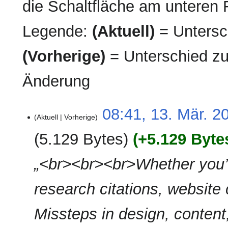
die Schaltfläche am unteren 
Legende:
(Aktuell)
= Untersch
(Vorherige)
= Unterschied zu
Änderung
13.
08:41, 13. Mär. 2
Aktuell
Vorherige
März
2026
5.129 Bytes
+5.129 Byte
„<br><br><br>Whether you’r
research citations, website c
Missteps in design, content,