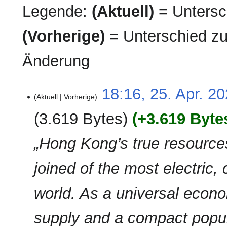
Legende:
(Aktuell)
= Untersch
(Vorherige)
= Unterschied zu
Änderung
25.
18:16, 25. Apr. 2
Aktuell
Vorherige
April
2026
3.619 Bytes
+3.619 Byte
„Hong Kong’s true resource
joined of the most electric,
world. As a universal econo
supply and a compact popul