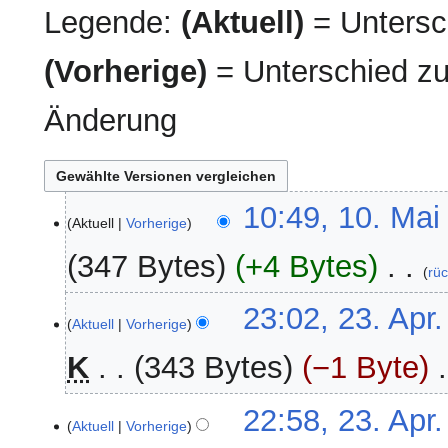
Legende:
(Aktuell)
= Untersch
(Vorherige)
= Unterschied zu
Änderung
10.
10:49, 10. Mai
Aktuell
Vorherige
Mai
2026
347 Bytes
+4 Bytes
‎
rü
K
23.
23:02, 23. Apr
e
Aktuell
Vorherige
April
i
2026
K
343 Bytes
−1 Byte
‎
n
e
K
22:58, 23. Apr
B
e
Aktuell
Vorherige
e
i