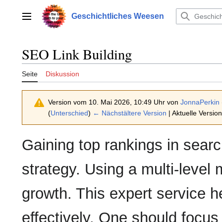
Zum
Inhalt
Geschichtliches Weesen
Hauptmenü
springen
SEO Link Building
Seite
Diskussion
Version vom 10. Mai 2026, 10:49 Uhr von
JonnaPerkin
(
Unterschied
)
← Nächstältere Version
| Aktuelle Versio
Gaining top rankings in searc
strategy. Using a multi-level m
growth. This expert service h
effectively. One should focus